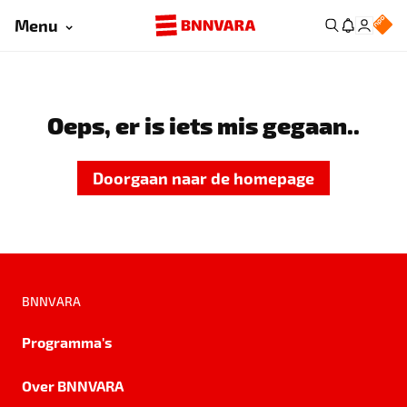
Menu
Oeps, er is iets mis gegaan..
Doorgaan naar de homepage
BNNVARA
Programma's
Over BNNVARA