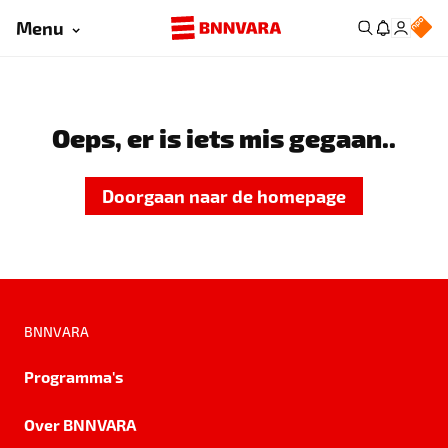
Menu
Oeps, er is iets mis gegaan..
Doorgaan naar de homepage
BNNVARA
Programma's
Over BNNVARA