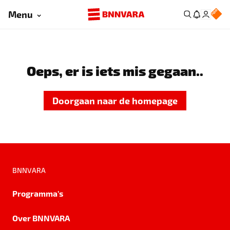
Menu
Oeps, er is iets mis gegaan..
Doorgaan naar de homepage
BNNVARA
Programma's
Over BNNVARA