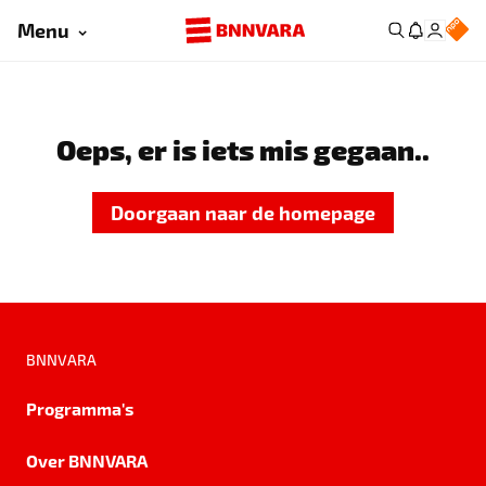
Menu
Oeps, er is iets mis gegaan..
Doorgaan naar de homepage
BNNVARA
Programma's
Over BNNVARA