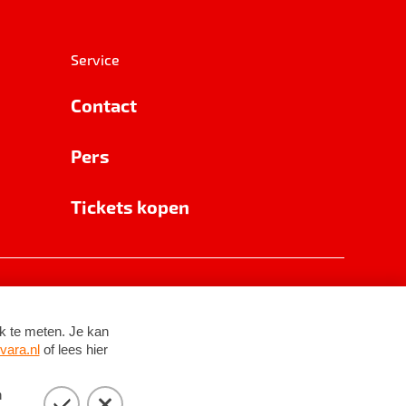
Service
Contact
Pers
Tickets kopen
RSIN 8531 62 402