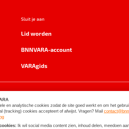
Sluit je aan
Lid worden
BNNVARA-account
VARAgids
voorwaarden
©
2026
BNNVARA