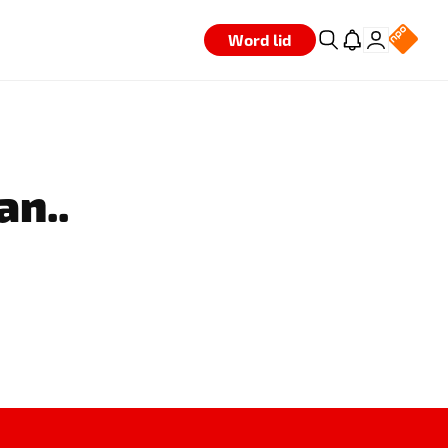
Word lid
an..