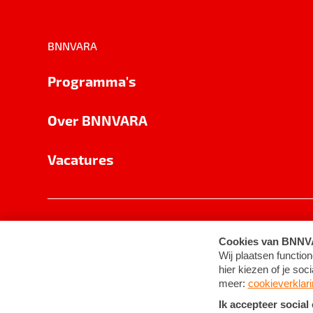
BNNVARA
Programma's
Over BNNVARA
Vacatures
Privacy
Cookie-instellingen
Algemene 