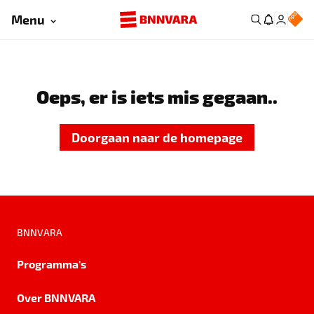
Menu
Oeps, er is iets mis gegaan..
Doorgaan naar de homepage
BNNVARA
Programma's
Over BNNVARA