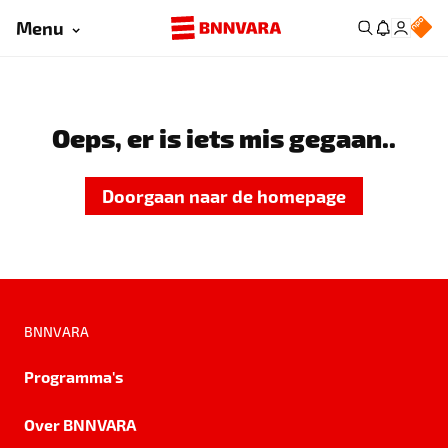
Menu
Oeps, er is iets mis gegaan..
Doorgaan naar de homepage
BNNVARA
Programma's
Over BNNVARA