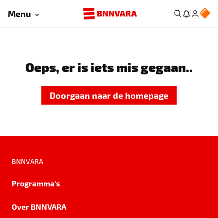
Menu
Oeps, er is iets mis gegaan..
Doorgaan naar de homepage
BNNVARA
Programma's
Over BNNVARA