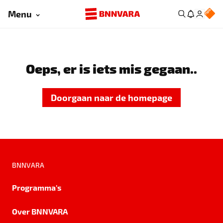
Menu
Oeps, er is iets mis gegaan..
Doorgaan naar de homepage
BNNVARA
Programma's
Over BNNVARA