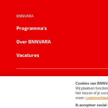
BNNVARA
Programma's
Over BNNVARA
Vacatures
Privacy
Cookie-instellingen
Algemene 