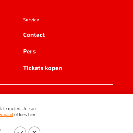
Service
Contact
Pers
Tickets kopen
RSIN 8531 62 402