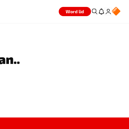
Word lid
an..