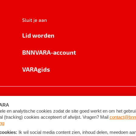
Sluit je aan
Lid worden
BNNVARA-account
VARAgids
voorwaarden
©
2026
BNNVARA