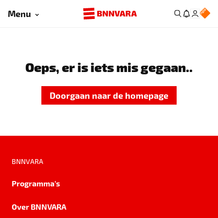
Menu
Oeps, er is iets mis gegaan..
Doorgaan naar de homepage
BNNVARA
Programma's
Over BNNVARA