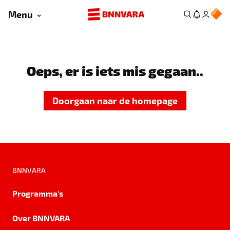
Menu
Oeps, er is iets mis gegaan..
Doorgaan naar de homepage
BNNVARA
Programma's
Over BNNVARA