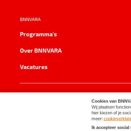
BNNVARA
Programma's
Over BNNVARA
Vacatures
Privacy
Cookie-instellingen
Algemene 