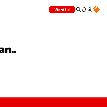
Word lid
an..