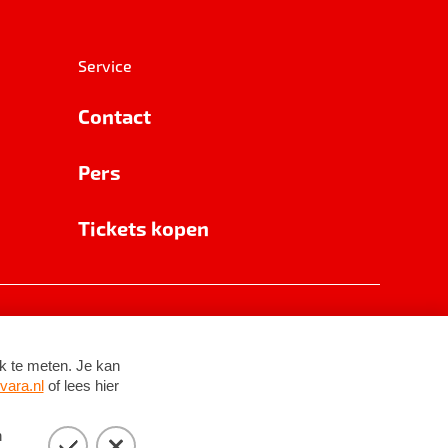
Service
Contact
Pers
Tickets kopen
RSIN 8531 62 402