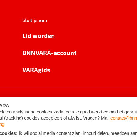
Sluit je aan
Lid worden
BNNVARA-account
VARAgids
voorwaarden
©
2026
BNNVARA