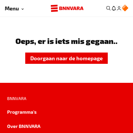
Menu
Oeps, er is iets mis gegaan..
Doorgaan naar de homepage
BNNVARA
Programma's
Over BNNVARA