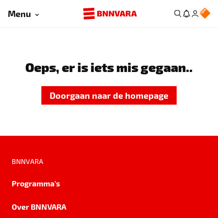
Menu
Oeps, er is iets mis gegaan..
Doorgaan naar de homepage
BNNVARA
Programma's
Over BNNVARA