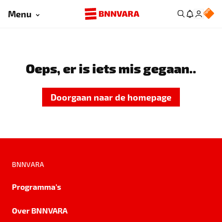
Menu
Oeps, er is iets mis gegaan..
Doorgaan naar de homepage
BNNVARA
Programma's
Over BNNVARA