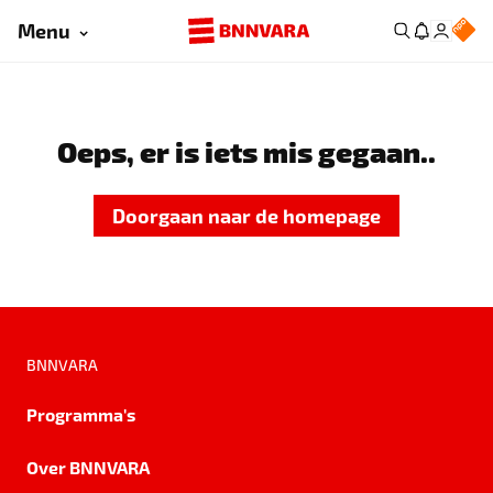
Menu
Oeps, er is iets mis gegaan..
Doorgaan naar de homepage
BNNVARA
Programma's
Over BNNVARA