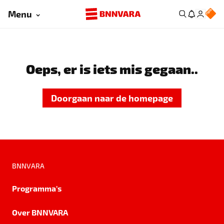
Menu
Oeps, er is iets mis gegaan..
Doorgaan naar de homepage
BNNVARA
Programma's
Over BNNVARA