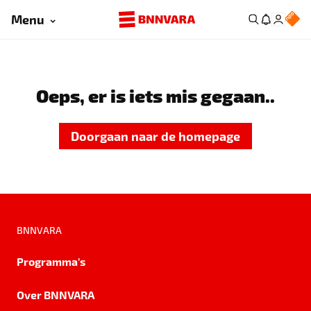
Menu
Oeps, er is iets mis gegaan..
Doorgaan naar de homepage
BNNVARA
Programma's
Over BNNVARA