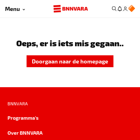
Menu
Oeps, er is iets mis gegaan..
Doorgaan naar de homepage
BNNVARA
Programma's
Over BNNVARA