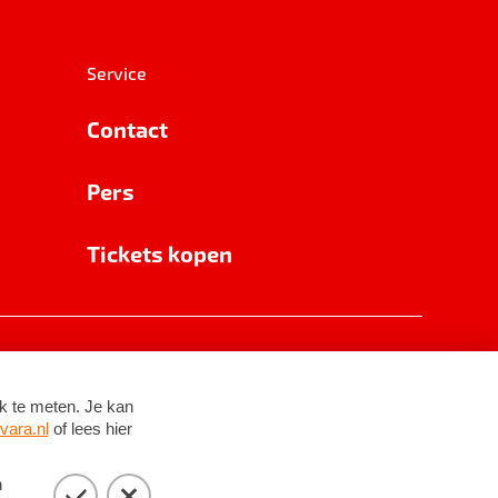
Service
Contact
Pers
Tickets kopen
RSIN 8531 62 402