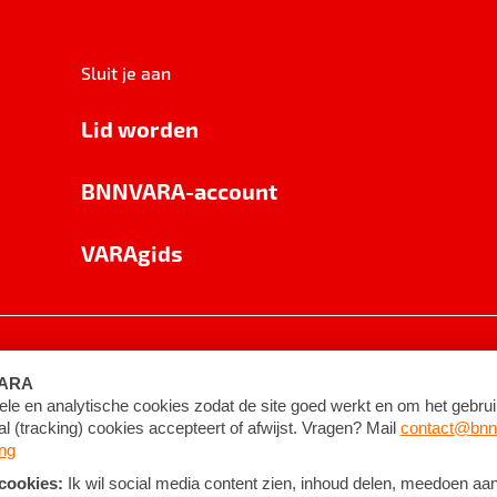
Sluit je aan
Lid worden
BNNVARA-account
VARAgids
voorwaarden
©
2026
BNNVARA