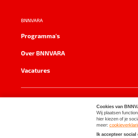
BNNVARA
Programma's
Over BNNVARA
Vacatures
Privacy
Cookie-instellingen
Algemene 