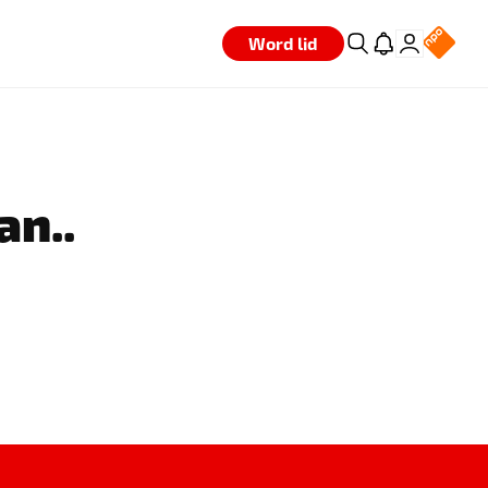
Word lid
an..