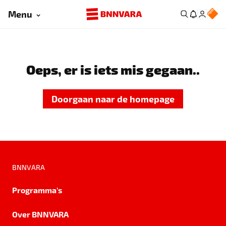
Menu
Oeps, er is iets mis gegaan..
Doorgaan naar de homepage
BNNVARA
Programma's
Over BNNVARA