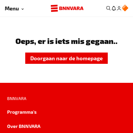
Menu
Oeps, er is iets mis gegaan..
Doorgaan naar de homepage
BNNVARA
Programma's
Over BNNVARA