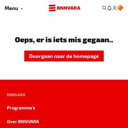
Menu
Oeps, er is iets mis gegaan..
Doorgaan naar de homepage
BNNVARA
Programma's
Over BNNVARA