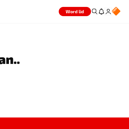
Word lid
an..