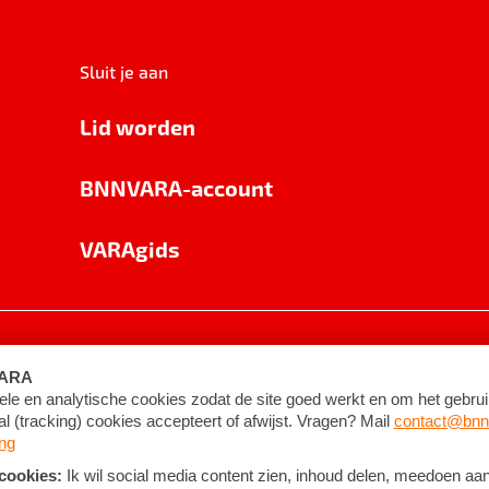
Sluit je aan
Lid worden
BNNVARA-account
VARAgids
voorwaarden
©
2026
BNNVARA