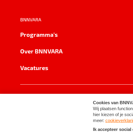
BNNVARA
Programma's
Over BNNVARA
Vacatures
Privacy
Cookie-instellingen
Algemene 