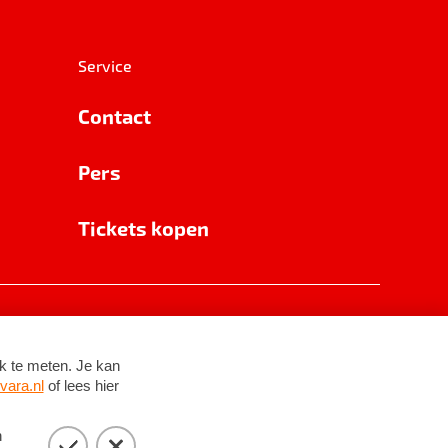
Service
Contact
Pers
Tickets kopen
RSIN 8531 62 402