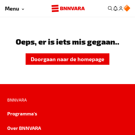
Menu
Oeps, er is iets mis gegaan..
Doorgaan naar de homepage
BNNVARA
Programma's
Over BNNVARA