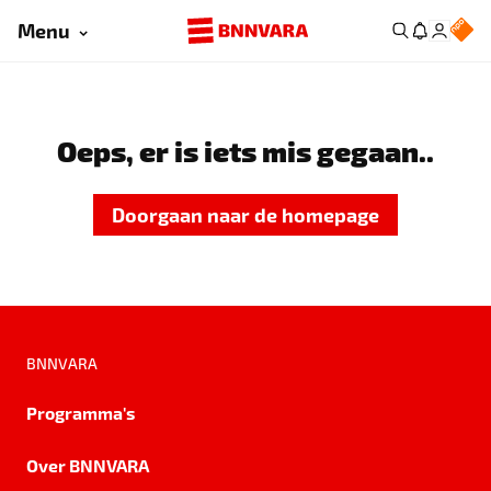
Menu
Oeps, er is iets mis gegaan..
Doorgaan naar de homepage
BNNVARA
Programma's
Over BNNVARA