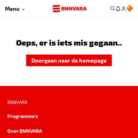
Menu
Oeps, er is iets mis gegaan..
Doorgaan naar de homepage
BNNVARA
Programma's
Over BNNVARA