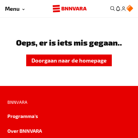
Menu
Oeps, er is iets mis gegaan..
Doorgaan naar de homepage
BNNVARA
Programma's
Over BNNVARA