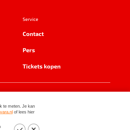
Service
Contact
Pers
Tickets kopen
RSIN 8531 62 402