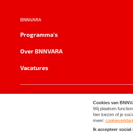
BNNVARA
Programma's
Over BNNVARA
Vacatures
Privacy
Cookie-instellingen
Algemene 