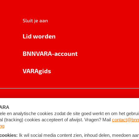
Sluit je aan
Lid worden
BNNVARA-account
VARAgids
voorwaarden
©
2026
BNNVARA