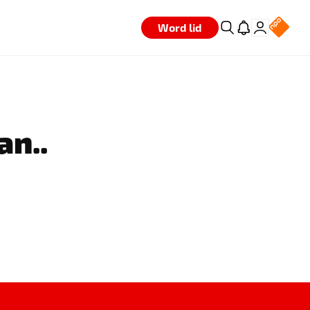
Word lid
an..