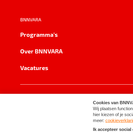
BNNVARA
Programma's
Over BNNVARA
Vacatures
Privacy
Cookie-instellingen
Algemene 