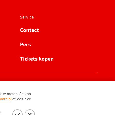
Service
Contact
Pers
Tickets kopen
RSIN 8531 62 402