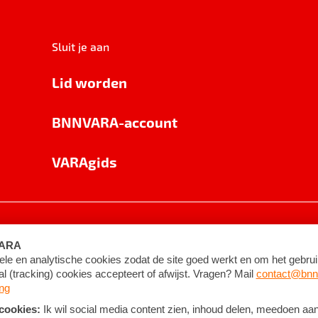
Sluit je aan
Lid worden
BNNVARA-account
VARAgids
voorwaarden
©
2026
BNNVARA