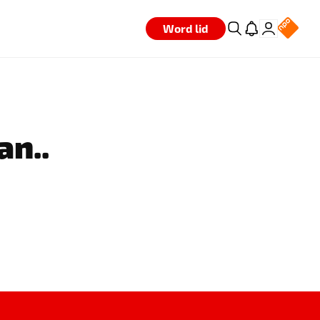
Word lid
an..