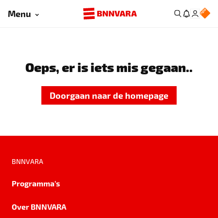
Menu
Oeps, er is iets mis gegaan..
Doorgaan naar de homepage
BNNVARA
Programma's
Over BNNVARA