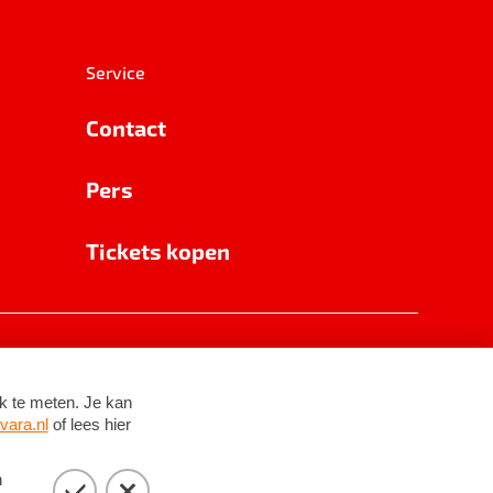
Service
Contact
Pers
Tickets kopen
RSIN 8531 62 402