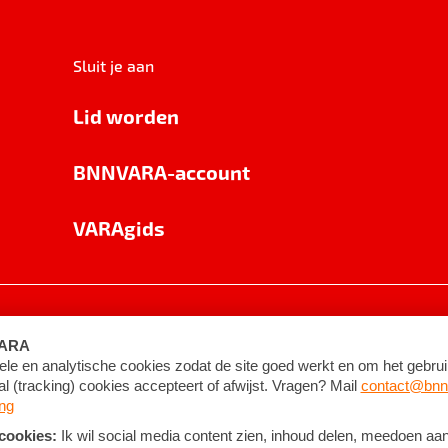
Sluit je aan
Lid worden
BNNVARA-account
VARAgids
voorwaarden
©
2026
BNNVARA