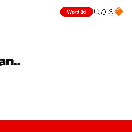
Word lid
an..