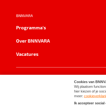
BNNVARA
Programma's
Over BNNVARA
Vacatures
Privacy
Cookie-instellingen
Algemene 