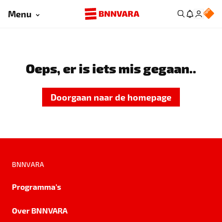
Menu
Oeps, er is iets mis gegaan..
Doorgaan naar de homepage
BNNVARA
Programma's
Over BNNVARA