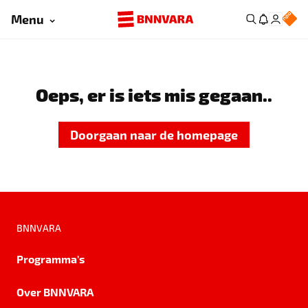
Menu
Oeps, er is iets mis gegaan..
Doorgaan naar de homepage
BNNVARA
Programma's
Over BNNVARA