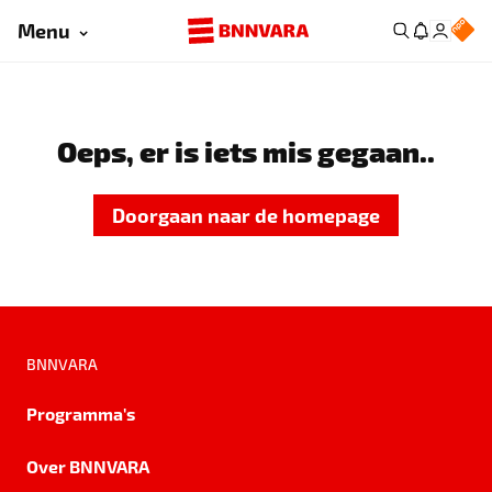
Menu
Oeps, er is iets mis gegaan..
Doorgaan naar de homepage
BNNVARA
Programma's
Over BNNVARA