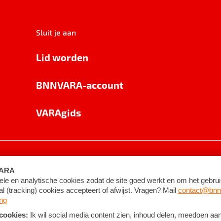
Sluit je aan
Lid worden
BNNVARA-account
VARAgids
voorwaarden
©
2026
BNNVARA