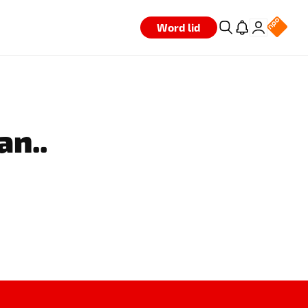
Word lid
an..