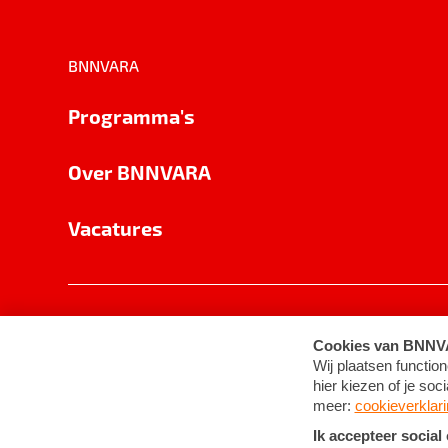
BNNVARA
Programma's
Over BNNVARA
Vacatures
Privacy
Cookie-instellingen
Algemene 