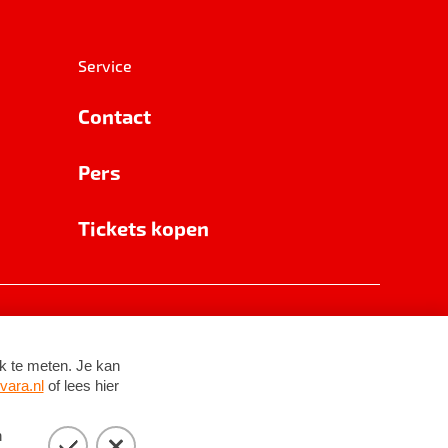
Service
Contact
Pers
Tickets kopen
RSIN 8531 62 402