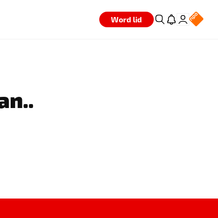
Word lid
an..