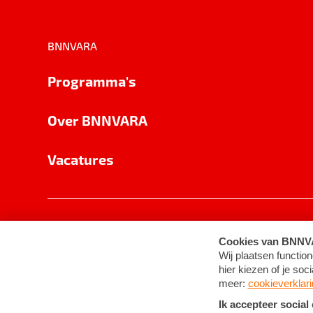
BNNVARA
Programma's
Over BNNVARA
Vacatures
Privacy
Cookie-instellingen
Algemene 