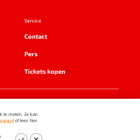
Service
Contact
Pers
Tickets kopen
RSIN 8531 62 402