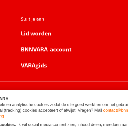
Sluit je aan
Lid worden
BNNVARA-account
VARAgids
voorwaarden
©
2026
BNNVARA