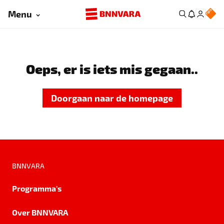
Menu
Oeps, er is iets mis gegaan..
Doorgaan naar de homepage
BNNVARA
Programma's
Over BNNVARA