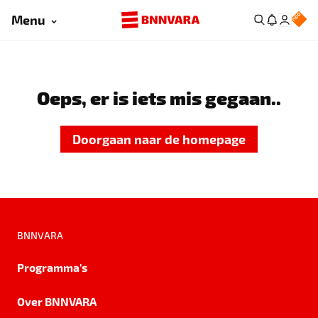
Menu
Oeps, er is iets mis gegaan..
Doorgaan naar de homepage
BNNVARA
Programma's
Over BNNVARA