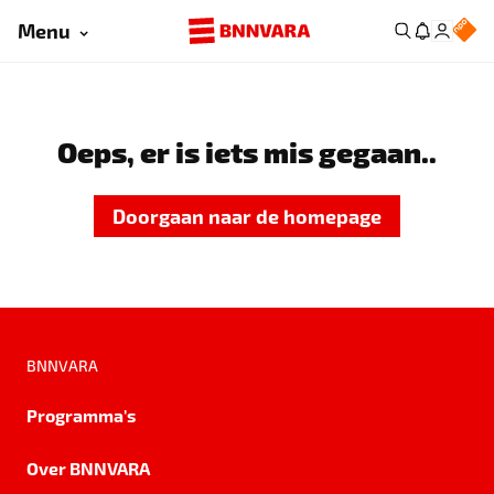
Menu
Oeps, er is iets mis gegaan..
Doorgaan naar de homepage
BNNVARA
Programma's
Over BNNVARA