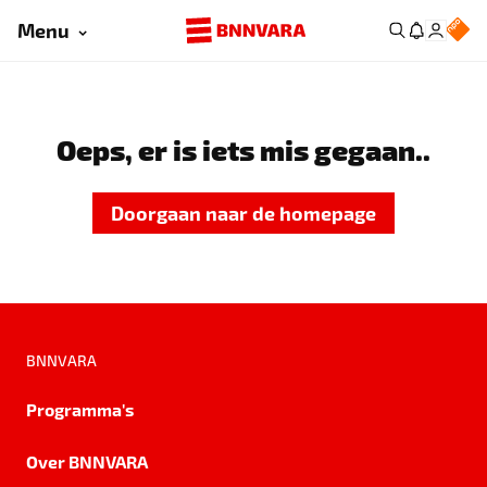
Menu
Oeps, er is iets mis gegaan..
Doorgaan naar de homepage
BNNVARA
Programma's
Over BNNVARA