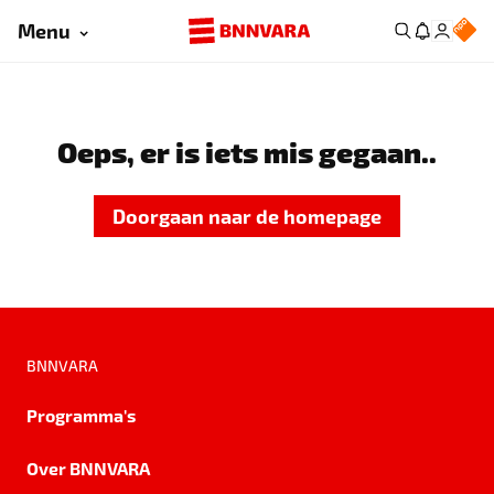
Menu
Oeps, er is iets mis gegaan..
Doorgaan naar de homepage
BNNVARA
Programma's
Over BNNVARA