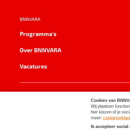
BNNVARA
Programma's
Over BNNVARA
Vacatures
Privacy
Cookie-instellingen
Algemene 