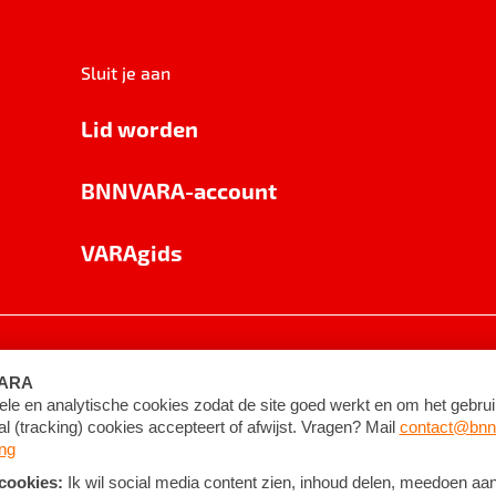
Sluit je aan
Lid worden
BNNVARA-account
VARAgids
voorwaarden
©
2026
BNNVARA