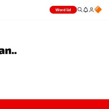
Word lid
an..