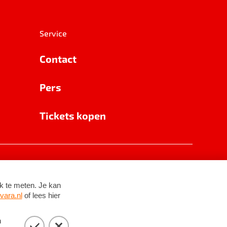
Service
Contact
Pers
Tickets kopen
RSIN 8531 62 402