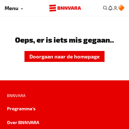
Menu
Oeps, er is iets mis gegaan..
Doorgaan naar de homepage
BNNVARA
Programma's
Over BNNVARA