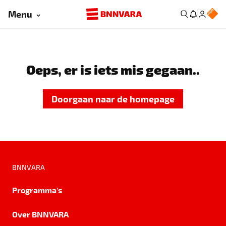
Menu
Oeps, er is iets mis gegaan..
Doorgaan naar de homepage
BNNVARA
Programma's
Over BNNVARA