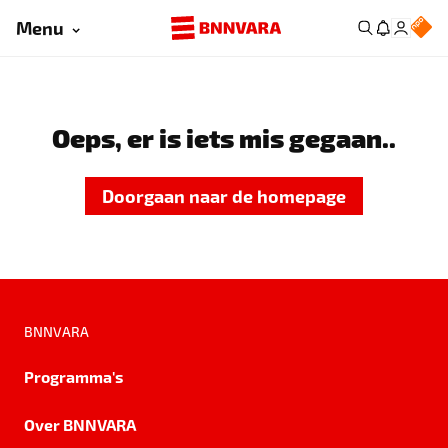
Menu
Oeps, er is iets mis gegaan..
Doorgaan naar de homepage
BNNVARA
Programma's
Over BNNVARA