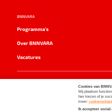
BNNVARA
Programma's
Over BNNVARA
Vacatures
Privacy
Cookie-instellingen
Algemene 