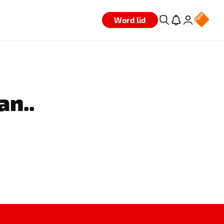
Word lid
an..