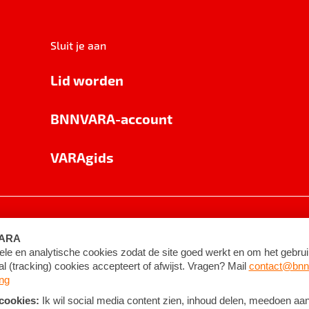
Sluit je aan
Lid worden
BNNVARA-account
VARAgids
voorwaarden
©
2026
BNNVARA