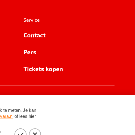
Service
Contact
Pers
Tickets kopen
RSIN 8531 62 402