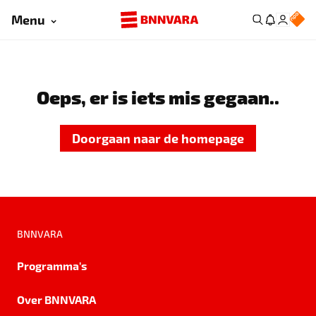
Menu
Oeps, er is iets mis gegaan..
Doorgaan naar de homepage
BNNVARA
Programma's
Over BNNVARA