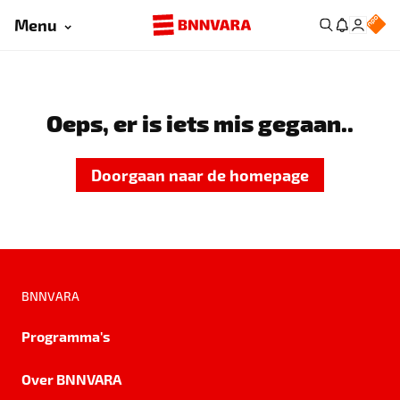
Menu
Oeps, er is iets mis gegaan..
Doorgaan naar de homepage
BNNVARA
Programma's
Over BNNVARA